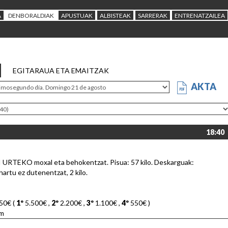
A
DENBORALDIAK
APUSTUAK
ALBISTEAK
SARRERAK
ENTRENATZAILEA
EGITARAUA ETA EMAITZAK
AKTA
18:40
BI URTEKO moxal eta behokentzat. Pisua: 57 kilo. Deskarguak:
hartu ez dutenentzat, 2 kilo.
50€ (
1º
5.500€
,
2º
2.200€
,
3º
1.100€
,
4º
550€
)
m