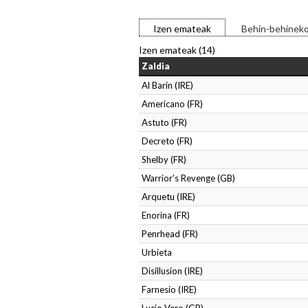
Izen emateak
Behin-behinek
Izen emateak (14)
Zaldia
Al Barin (IRE)
Americano (FR)
Astuto (FR)
Decreto (FR)
Shelby (FR)
Warrior's Revenge (GB)
Arquetu (IRE)
Enorina (FR)
Penrhead (FR)
Urbieta
Disillusion (IRE)
Farnesio (IRE)