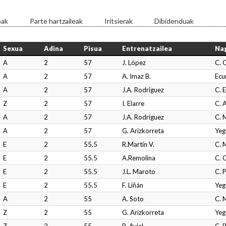
oak
Parte hartzaileak
Iritsierak
Dibidenduak
Sexua
Adina
Pisua
Entrenatzailea
Na
A
2
57
J. López
C. 
A
2
57
A. Imaz B.
Ecu
A
2
57
J.A. Rodríguez
C. 
Z
2
57
I. Elarre
C. 
A
2
57
J.A. Rodríguez
C. 
A
2
57
G. Arizkorreta
Yeg
E
2
55.5
R.Martín V.
C. 
E
2
55.5
A.Remolina
C. 
E
2
55.5
J.L. Maroto
C. 
E
2
55.5
F. Liñán
Yeg
A
2
55
A. Soto
C. 
Z
2
55
G. Arizkorreta
Yeg