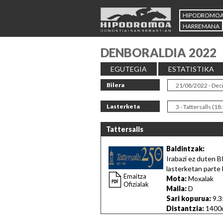
HIPODROMO
HARREMANA
DENBORALDIA 2022
EGUTEGIA
ESTATISTIKA
Bilera
Lasterketa
Tattersalls
Baldintzak:
Irabazi ez duten 
lasterketan parte 
Emaitza
Mota:
Moxalak
Ofizialak
Maila:
D
Sari kopurua:
9.3
Distantzia:
1400