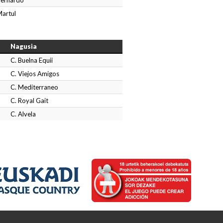
Bernardo
Martul
Nagusia
C. Buelna Equii
C. Viejos Amigos
C. Mediterraneo
C. Royal Gait
C. Alvela