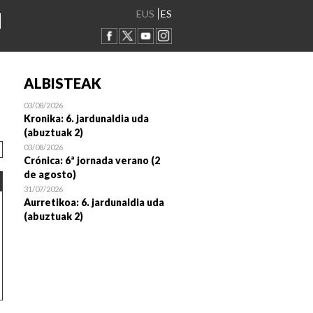
EUS
ES
ALBISTEAK
03/08/2026
Kronika: 6. jardunaldia uda
(abuztuak 2)
03/08/2026
Crónica: 6ª jornada verano (2
de agosto)
31/07/2026
Aurretikoa: 6. jardunaldia uda
(abuztuak 2)