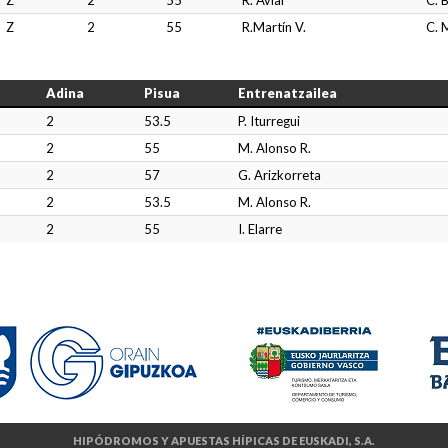
Z
2
55
R. Avial
C. 
Z
2
55
R.Martín V.
C. 
Adina
Pisua
Entrenatzailea
2
53.5
P. Iturregui
2
55
M. Alonso R.
2
57
G. Arizkorreta
2
53.5
M. Alonso R.
2
55
I. Elarre
HIPÓDROMOS Y APUESTAS HÍPICAS DE EUSKADI, S.A.