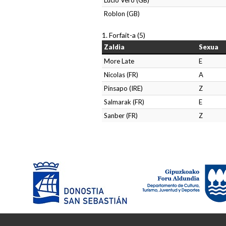
Lucio Vero (GB)
Roblon (GB)
1. Forfait-a (5)
Zaldia
Sexua
More Late
E
Nicolas (FR)
A
Pinsapo (IRE)
Z
Salmarak (FR)
E
Sanber (FR)
Z