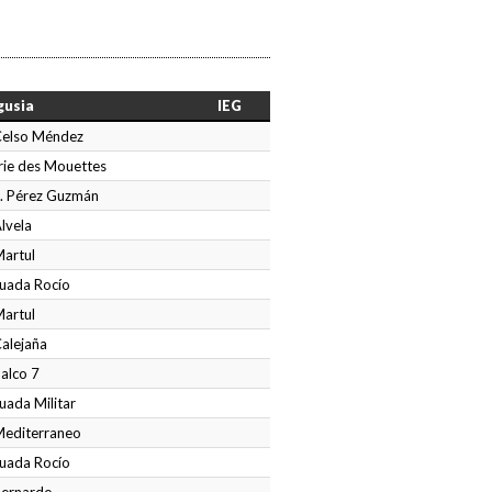
gusia
IEG
Celso Méndez
rie des Mouettes
E. Pérez Guzmán
Alvela
Martul
uada Rocío
Martul
Calejaña
Palco 7
uada Militar
Mediterraneo
uada Rocío