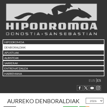
HIPODROMOA
DENBORALDIAK
APUSTUAK
ALBISTEAK
SARRERAK
ENTRENATZAILEA
HARREMANA
EUS
ES
AURREKO DENBORALDIAK