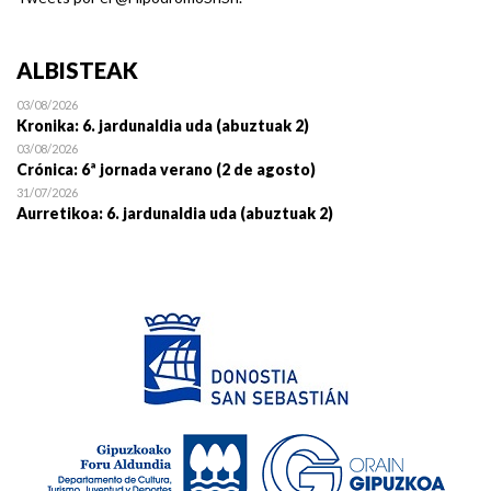
ALBISTEAK
03/08/2026
Kronika: 6. jardunaldia uda (abuztuak 2)
03/08/2026
Crónica: 6ª jornada verano (2 de agosto)
31/07/2026
Aurretikoa: 6. jardunaldia uda (abuztuak 2)