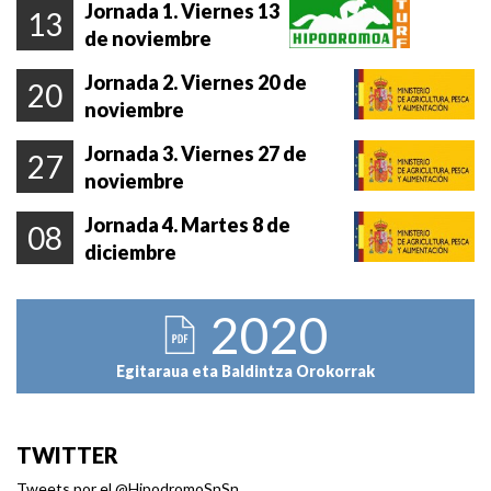
Jornada 1. Viernes 13
13
de noviembre
Jornada 2. Viernes 20 de
20
noviembre
Jornada 3. Viernes 27 de
27
noviembre
Jornada 4. Martes 8 de
08
diciembre
2020
Egitaraua eta Baldintza Orokorrak
TWITTER
Tweets por el @HipodromoSnSn.