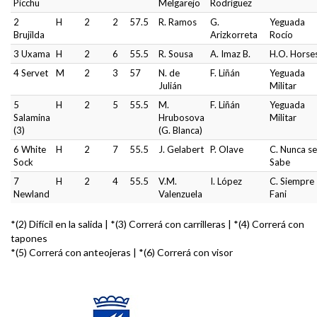
Picchu
Melgarejo
Rodríguez
2
H
2
2
57.5
R. Ramos
G.
Yeguada
Brujilda
Arizkorreta
Rocío
3 Uxama
H
2
6
55.5
R. Sousa
A. Imaz B.
H.O. Horse
4 Servet
M
2
3
57
N. de
F. Liñán
Yeguada
Julián
Militar
5
H
2
5
55.5
M.
F. Liñán
Yeguada
Salamina
Hrubosova
Militar
(3)
(G. Blanca)
6 White
H
2
7
55.5
J. Gelabert
P. Olave
C. Nunca se
Sock
Sabe
7
H
2
4
55.5
V.M.
I. López
C. Siempre
Newland
Valenzuela
Fani
*(2) Difícil en la salida | *(3) Correrá con carrilleras | *(4) Correrá con
tapones
*(5) Correrá con anteojeras | *(6) Correrá con visor