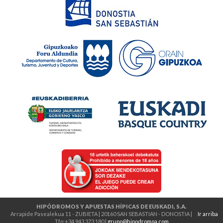
HIPÓDROMOS Y APUESTAS HÍPICAS DE EUSKADI, S.A.
Arrapide Pasealekua 11 - ZUBIETA | 20160 SAN SEBASTIAN - DONOSTIA |
Ir arriba
Tfo:+34 943 373 180 |
grupo@hipodromoa.com