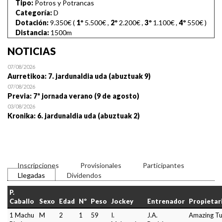
Tipo:
Potros y Potrancas
Categoría:
D
Dotación:
9.350€ (
1º
5.500€
,
2º
2.200€
,
3º
1.100€
,
4º
550€
)
Distancia:
1500m
NOTICIAS
07/08/2026
Aurretikoa: 7. jardunaldia uda (abuztuak 9)
07/08/2026
Previa: 7ª jornada verano (9 de agosto)
03/08/2026
Kronika: 6. jardunaldia uda (abuztuak 2)
Inscripciones
Provisionales
Participantes
Llegadas
Dividendos
P.
Caballo
Sexo
Edad
Nº
Peso
Jockey
Entrenador
Propietar
1 Machu
M
2
1
59
I.
J.A.
Amazing Tu