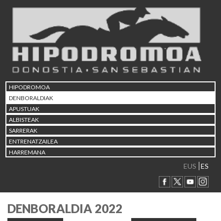
HIPODROMOA
DENBORALDIAK
APUSTUAK
ALBISTEAK
SARRERAK
ENTRENATZAILEA
HARREMANA
EUS
ES
DENBORALDIA 2022