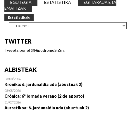
EGUTEGIA
ESTATISTIKA
EGITARAUA ETA
EMAITZAK
Estatistikak:
TWITTER
Tweets por el @HipodromoSnSn.
ALBISTEAK
03/08/2026
Kronika: 6. jardunaldia uda (abuztuak 2)
03/08/2026
Crónica: 6ª jornada verano (2 de agosto)
31/07/2026
Aurretikoa: 6. jardunaldia uda (abuztuak 2)