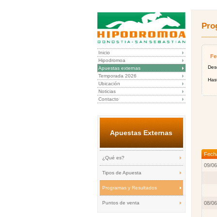
Pro
Inicio
Fe
Hipodromoa
Des
Apuestas externas
Temporada 2026
Has
Ubicación
Noticias
Contacto
Apuestas Externas
Fech
¿Qué es?
09/06
Tipos de Apuesta
Programas y Resultados
Puntos de venta
08/06