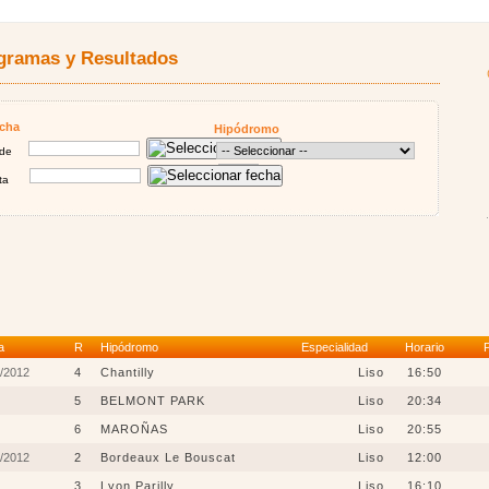
gramas y Resultados
cha
Hipódromo
de
ta
a
R
Hipódromo
Especialidad
Horario
/2012
4
Chantilly
Liso
16:50
5
BELMONT PARK
Liso
20:34
6
MAROÑAS
Liso
20:55
/2012
2
Bordeaux Le Bouscat
Liso
12:00
3
Lyon Parilly
Liso
16:10