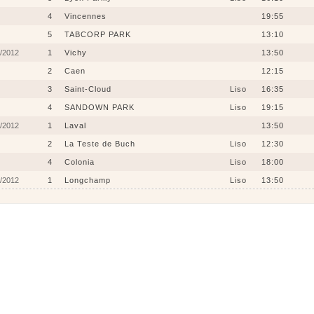
4
Vincennes
19:55
5
TABCORP PARK
13:10
/2012
1
Vichy
13:50
2
Caen
12:15
3
Saint-Cloud
Liso
16:35
4
SANDOWN PARK
Liso
19:15
/2012
1
Laval
13:50
2
La Teste de Buch
Liso
12:30
4
Colonia
Liso
18:00
/2012
1
Longchamp
Liso
13:50