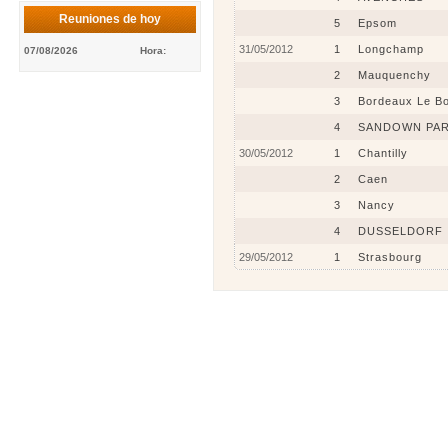
Reuniones de hoy
5
Epsom
31/05/2012
1
Longchamp
07/08/2026
Hora:
2
Mauquenchy
3
Bordeaux Le B
4
SANDOWN PA
30/05/2012
1
Chantilly
2
Caen
3
Nancy
4
DUSSELDORF
29/05/2012
1
Strasbourg