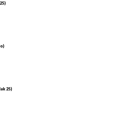
 25)
io)
lak 25)