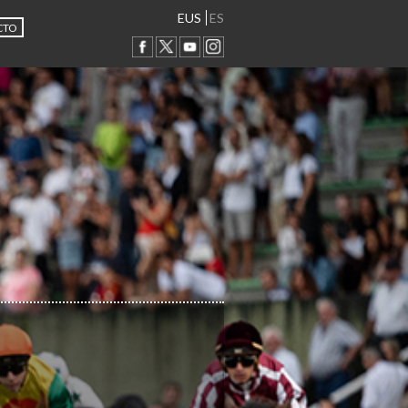
EUS
ES
CTO