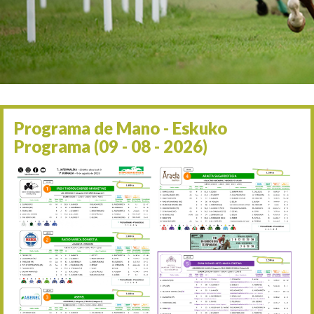
Irailaren 2a / 2 de septie
06/09 17:30
Irailaren 6a / 6 de septie
13/09 17:30
Irailaren 13a / 13 de sept
30/09 11:30
Irailaren 30a / 30 de sept
11/06 11:30
Ekainaren 11a / 11 de juni
Programa de Mano - Eskuko
05/07 11:30
Programa (09 - 08 - 2026)
Uztailaren 5a / 5 de julio
12/07 11:30
Uztailaren 12a / 12 de juli
19/07 11:30
Uztailaren 19a / 19 de juli
25/07 11:30
Uztailaren 25a / 25 de juli
02/08 17:30
Abuztuaren 2a / 2 de ago
09/08 17:30
Abuztuaren 9a / 9 de ago
12/08 12:24