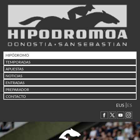
02/08 17:30
Abuztuaren 2a / 2 de ago
09/08 17:30
Abuztuaren 9a / 9 de ago
12/08 12:24
Abuztaren 12a / 12 de ag
15/08 17:05
Abuztuaren 15a / 15 de a
HIPÓDROMO
23/08 17:30
TEMPORADAS
Abuztuaren 23a / 23 de a
APUESTAS
30/08 17:30
NOTICIAS
Abuztuaren 30a / 30 de a
ENTRADAS
02/09 11:15
PREPARADOR
Irailaren 2a / 2 de septie
CONTACTO
06/09 17:30
Irailaren 6a / 6 de septie
EUS
ES
13/09 17:30
Irailaren 13a / 13 de sept
30/09 11:30
Irailaren 30a / 30 de sept
11/06 11:30