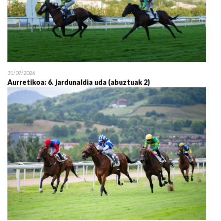
31/07/2026
Aurretikoa: 6. jardunaldia uda (abuztuak 2)