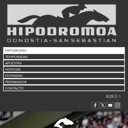
02/08 17:30
Abuztuaren 2a / 2 de ago
09/08 17:30
Abuztuaren 9a / 9 de ago
12/08 12:08
Abuztaren 12a / 12 de ag
15/08 17:05
Abuztuaren 15a / 15 de a
HIPÓDROMO
23/08 17:30
TEMPORADAS
Abuztuaren 23a / 23 de a
APUESTAS
30/08 17:30
NOTICIAS
Abuztuaren 30a / 30 de a
ENTRADAS
02/09 11:15
PREPARADOR
Irailaren 2a / 2 de septie
CONTACTO
06/09 17:30
Irailaren 6a / 6 de septie
EUS
ES
13/09 17:30
Irailaren 13a / 13 de sept
30/09 11:30
Irailaren 30a / 30 de sept
11/06 11:30