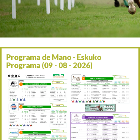
Irailaren 2a / 2 de septie
06/09 17:30
Irailaren 6a / 6 de septie
13/09 17:30
Irailaren 13a / 13 de sept
30/09 11:30
Irailaren 30a / 30 de sept
11/06 11:30
Ekainaren 11a / 11 de juni
Programa de Mano - Eskuko
05/07 11:30
Programa (09 - 08 - 2026)
Uztailaren 5a / 5 de julio
12/07 11:30
Uztailaren 12a / 12 de juli
19/07 11:30
Uztailaren 19a / 19 de juli
25/07 11:30
Uztailaren 25a / 25 de juli
02/08 17:30
Abuztuaren 2a / 2 de ago
09/08 17:30
Abuztuaren 9a / 9 de ago
12/08 12:08