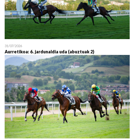
31/07/2026
Aurretikoa: 6. jardunaldia uda (abuztuak 2)