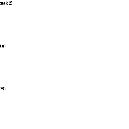
tuak 2)
to)
 25)