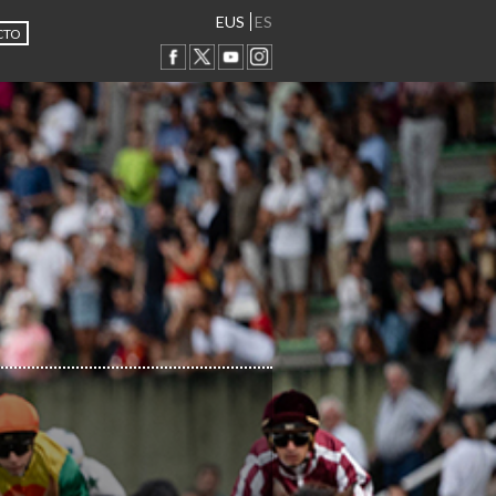
EUS
ES
CTO