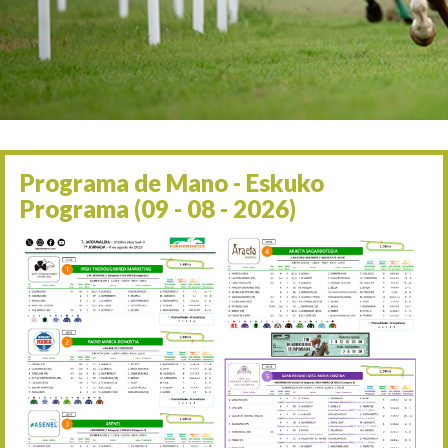
Irailaren 2a / 2 de septie
06/09 17:30
Irailaren 6a / 6 de septie
13/09 17:30
Irailaren 13a / 13 de sept
30/09 11:30
Irailaren 30a / 30 de sept
11/06 11:30
Ekainaren 11a / 11 de juni
Programa de Mano - Eskuko
05/07 11:30
Programa (09 - 08 - 2026)
Uztailaren 5a / 5 de julio
12/07 11:30
Uztailaren 12a / 12 de juli
19/07 11:30
Uztailaren 19a / 19 de juli
25/07 11:30
Uztailaren 25a / 25 de juli
02/08 17:30
Abuztuaren 2a / 2 de ago
09/08 17:30
Abuztuaren 9a / 9 de ago
12/08 12:24