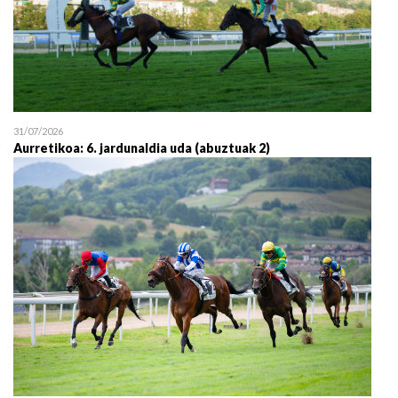
31/07/2026
Aurretikoa: 6. jardunaldia uda (abuztuak 2)