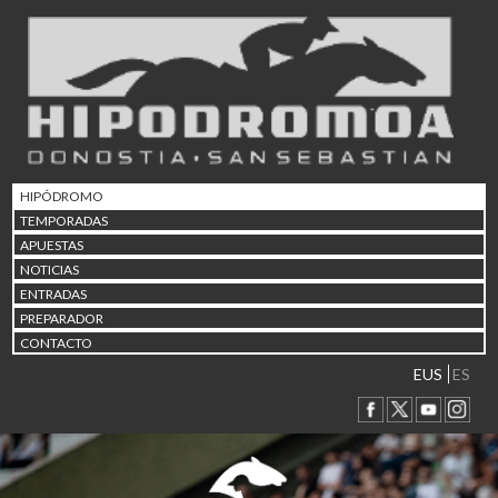
02/08 17:30
Abuztuaren 2a / 2 de ago
09/08 17:30
Abuztuaren 9a / 9 de ago
12/08 12:24
Abuztaren 12a / 12 de ag
15/08 17:05
Abuztuaren 15a / 15 de a
HIPÓDROMO
23/08 17:30
TEMPORADAS
Abuztuaren 23a / 23 de a
APUESTAS
30/08 17:30
NOTICIAS
Abuztuaren 30a / 30 de a
ENTRADAS
02/09 11:15
PREPARADOR
Irailaren 2a / 2 de septie
CONTACTO
06/09 17:30
Irailaren 6a / 6 de septie
EUS
ES
13/09 17:30
Irailaren 13a / 13 de sept
30/09 11:30
Irailaren 30a / 30 de sept
11/06 11:30