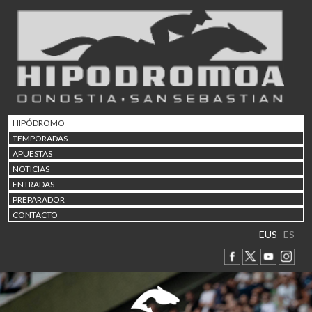
02/08 17:30
Abuztuaren 2a / 2 de ago
09/08 17:30
Abuztuaren 9a / 9 de ago
12/08 12:08
Abuztaren 12a / 12 de ag
15/08 17:05
Abuztuaren 15a / 15 de a
HIPÓDROMO
23/08 17:30
TEMPORADAS
Abuztuaren 23a / 23 de a
APUESTAS
30/08 17:30
NOTICIAS
Abuztuaren 30a / 30 de a
ENTRADAS
02/09 11:15
PREPARADOR
Irailaren 2a / 2 de septie
CONTACTO
06/09 17:30
Irailaren 6a / 6 de septie
EUS
ES
13/09 17:30
Irailaren 13a / 13 de sept
30/09 11:30
Irailaren 30a / 30 de sept
11/06 11:30