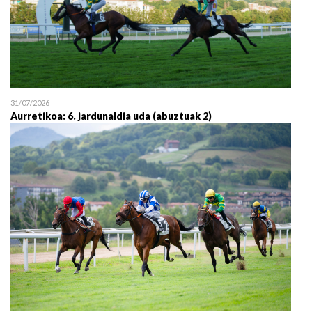
31/07/2026
Aurretikoa: 6. jardunaldia uda (abuztuak 2)