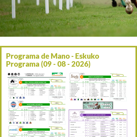
Irailaren 2a / 2 de septie
06/09 17:30
Irailaren 6a / 6 de septie
13/09 17:30
Irailaren 13a / 13 de sept
30/09 11:30
Irailaren 30a / 30 de sept
11/06 11:30
Ekainaren 11a / 11 de juni
Programa de Mano - Eskuko
05/07 11:30
Programa (09 - 08 - 2026)
Uztailaren 5a / 5 de julio
12/07 11:30
Uztailaren 12a / 12 de juli
19/07 11:30
Uztailaren 19a / 19 de juli
25/07 11:30
Uztailaren 25a / 25 de juli
02/08 17:30
Abuztuaren 2a / 2 de ago
09/08 17:30
Abuztuaren 9a / 9 de ago
12/08 12:08