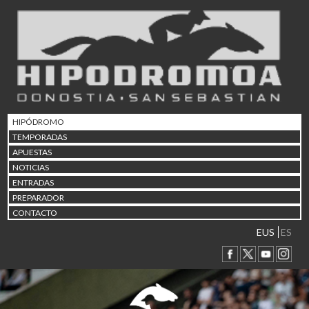
02/08 17:30
Abuztuaren 2a / 2 de ago
09/08 17:30
Abuztuaren 9a / 9 de ago
12/08 12:24
Abuztaren 12a / 12 de ag
15/08 17:05
Abuztuaren 15a / 15 de a
HIPÓDROMO
23/08 17:30
TEMPORADAS
Abuztuaren 23a / 23 de a
APUESTAS
30/08 17:30
NOTICIAS
Abuztuaren 30a / 30 de a
ENTRADAS
02/09 11:15
PREPARADOR
Irailaren 2a / 2 de septie
CONTACTO
06/09 17:30
Irailaren 6a / 6 de septie
EUS
ES
13/09 17:30
Irailaren 13a / 13 de sept
30/09 11:30
Irailaren 30a / 30 de sept
11/06 11:30