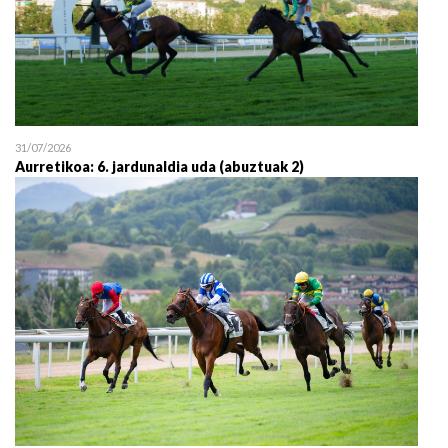
31/07/2026
Aurretikoa: 6. jardunaldia uda (abuztuak 2)