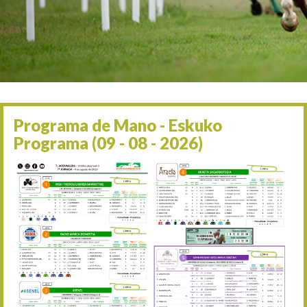
Irailaren 2a / 2 de septie
06/09 17:30
Irailaren 6a / 6 de septie
13/09 17:30
Irailaren 13a / 13 de sept
30/09 11:30
Irailaren 30a / 30 de sept
11/06 11:30
Ekainaren 11a / 11 de juni
Programa de Mano - Eskuko
05/07 11:30
Programa (09 - 08 - 2026)
Uztailaren 5a / 5 de julio
12/07 11:30
Uztailaren 12a / 12 de juli
19/07 11:30
Uztailaren 19a / 19 de juli
25/07 11:30
Uztailaren 25a / 25 de juli
02/08 17:30
Abuztuaren 2a / 2 de ago
09/08 17:30
Abuztuaren 9a / 9 de ago
12/08 12:24