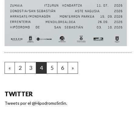
«
2
3
4
5
6
»
TWITTER
Tweets por el @HipodromoSnSn.