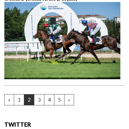
«
1
2
3
4
5
»
TWITTER