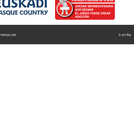
romoa.com
Ir arriba