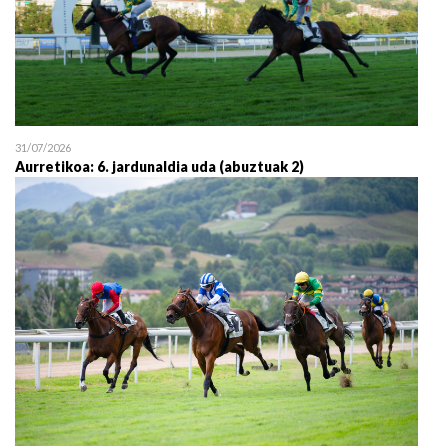
31/07/2026
Aurretikoa: 6. jardunaldia uda (abuztuak 2)