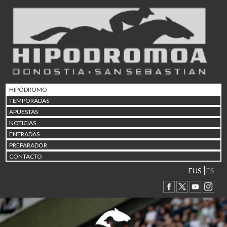
02/08 17:30
Abuztuaren 2a / 2 de ago
09/08 17:30
Abuztuaren 9a / 9 de ago
12/08 12:24
Abuztaren 12a / 12 de ag
15/08 17:05
Abuztuaren 15a / 15 de a
HIPÓDROMO
23/08 17:30
TEMPORADAS
Abuztuaren 23a / 23 de a
APUESTAS
30/08 17:30
NOTICIAS
Abuztuaren 30a / 30 de a
ENTRADAS
02/09 11:15
PREPARADOR
Irailaren 2a / 2 de septie
CONTACTO
06/09 17:30
Irailaren 6a / 6 de septie
EUS
ES
13/09 17:30
Irailaren 13a / 13 de sept
30/09 11:30
Irailaren 30a / 30 de sept
11/06 11:30