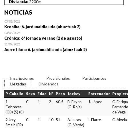
Distancia:
2200m
NOTICIAS
03/08/2026
Kronika: 6. jardunaldia uda (abuztuak 2)
03/08/2026
Crónica: 6ª jornada verano (2 de agosto)
31/07/2026
Aurretikoa: 6. jardunaldia uda (abuztuak 2)
Inscripciones
Provisionales
Participantes
Llegadas
Dividendos
P. Caballo
Sexo
Edad
Nº
Peso
Jockey
Entrenador
Propiet
1
C
4
2
60.5
B. Fayos
J. López
C. Enriqu
Cobreces
(G. Roja)
Fernánde
(GB) (5) (8)
de Vega
2 Jery
C
4
10
51
A. Lucas
I. Elarre
C. Alvela
Smaih (FR)
(G. Verde)