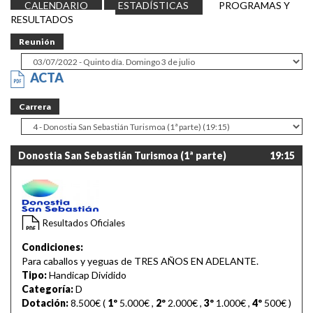
CALENDARIO
ESTADÍSTICAS
PROGRAMAS Y
RESULTADOS
Reunión
ACTA
Carrera
Donostia San Sebastián Turismoa (1ª parte)
19:15
Resultados Oficiales
Condiciones:
Para caballos y yeguas de TRES AÑOS EN ADELANTE.
Tipo:
Handicap Dividido
Categoría:
D
Dotación:
8.500€ (
1º
5.000€
,
2º
2.000€
,
3º
1.000€
,
4º
500€
)