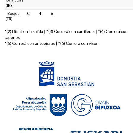
Of Victory
(IRE)
Boujoc
C
4
6
(FR)
*(2) Difícil en la salida | *(3) Correrá con carrilleras | *(4) Correrá con
tapones
*(5) Correrá con anteojeras | *(6) Correrá con visor