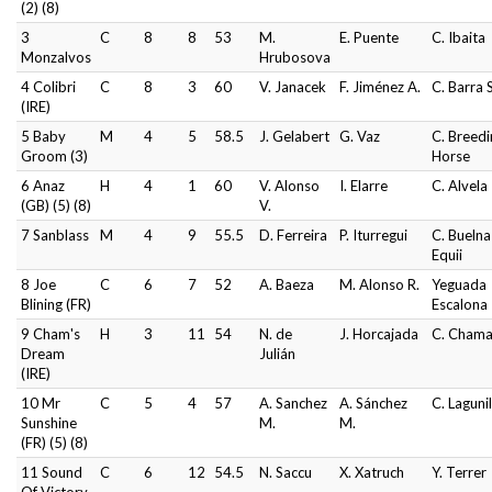
(2) (8)
3
C
8
8
53
M.
E. Puente
C. Ibaita
Monzalvos
Hrubosova
4 Colibri
C
8
3
60
V. Janacek
F. Jiménez A.
C. Barra 
(IRE)
5 Baby
M
4
5
58.5
J. Gelabert
G. Vaz
C. Breedi
Groom (3)
Horse
6 Anaz
H
4
1
60
V. Alonso
I. Elarre
C. Alvela
(GB) (5) (8)
V.
7 Sanblass
M
4
9
55.5
D. Ferreira
P. Iturregui
C. Buelna
Equii
8 Joe
C
6
7
52
A. Baeza
M. Alonso R.
Yeguada
Blining (FR)
Escalona
9 Cham's
H
3
11
54
N. de
J. Horcajada
C. Chama
Dream
Julián
(IRE)
10 Mr
C
5
4
57
A. Sanchez
A. Sánchez
C. Lagunil
Sunshine
M.
M.
(FR) (5) (8)
11 Sound
C
6
12
54.5
N. Saccu
X. Xatruch
Y. Terrer