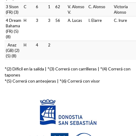
3 Sison
C
6
1
62
V. Alonso
C. Alonso
Victoria
(FR) (3)
V.
Alonso
4 Dream
H
3
3
56
A. Lucas
I. Elarre
C. Irure
Bahama
(FR) (5)
(8)
Anaz
H
4
2
(GB) (2)
(5) (8)
*(2) Difícil en la salida | *(3) Correrá con carrilleras | *(4) Correrá con
tapones
*(5) Correrá con anteojeras | *(6) Correrá con visor