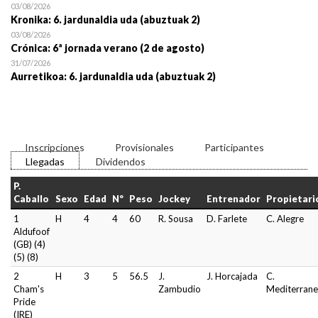
03/08/2026
Kronika: 6. jardunaldia uda (abuztuak 2)
03/08/2026
Crónica: 6ª jornada verano (2 de agosto)
31/07/2026
Aurretikoa: 6. jardunaldia uda (abuztuak 2)
Inscripciones
Provisionales
Participantes
Llegadas
Dividendos
P.
Caballo
Sexo
Edad
Nº
Peso
Jockey
Entrenador
Propietari
1
H
4
4
60
R. Sousa
D. Farlete
C. Alegre
Aldufoof
(GB) (4)
(5) (8)
2
H
3
5
56.5
J.
J. Horcajada
C.
Cham's
Zambudio
Mediterran
Pride
(IRE)