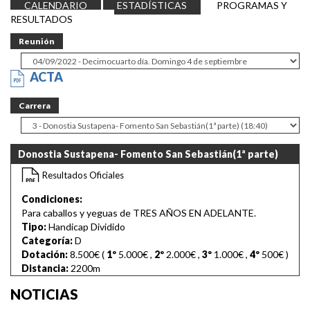
CALENDARIO
ESTADÍSTICAS
PROGRAMAS Y
RESULTADOS
Reunión
ACTA
Carrera
Donostia Sustapena- Fomento San Sebastián(1ª parte)
18:40
Resultados Oficiales
Condiciones:
Para caballos y yeguas de TRES AÑOS EN ADELANTE.
Tipo:
Handicap Dividido
Categoría:
D
Dotación:
8.500€ (
1º
5.000€
,
2º
2.000€
,
3º
1.000€
,
4º
500€
)
Distancia:
2200m
NOTICIAS