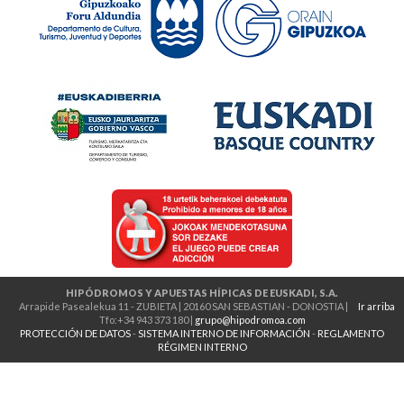
HIPÓDROMOS Y APUESTAS HÍPICAS DE EUSKADI, S.A.
Arrapide Pasealekua 11 - ZUBIETA | 20160 SAN SEBASTIAN - DONOSTIA |
Ir arriba
Tfo:+34 943 373 180 |
grupo@hipodromoa.com
PROTECCIÓN DE DATOS
-
SISTEMA INTERNO DE INFORMACIÓN
-
REGLAMENTO
RÉGIMEN INTERNO