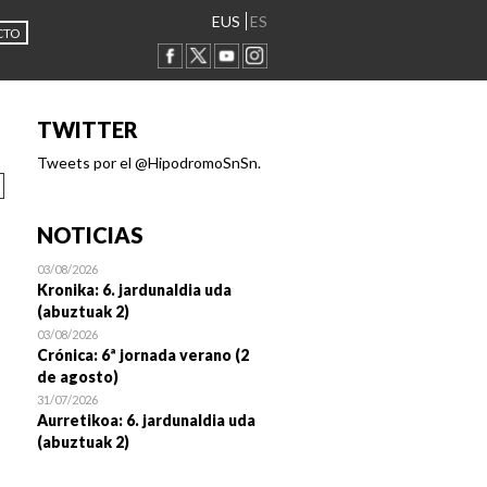
EUS
ES
CTO
TWITTER
Tweets por el @HipodromoSnSn.
NOTICIAS
03/08/2026
Kronika: 6. jardunaldia uda
(abuztuak 2)
03/08/2026
Crónica: 6ª jornada verano (2
de agosto)
31/07/2026
Aurretikoa: 6. jardunaldia uda
(abuztuak 2)