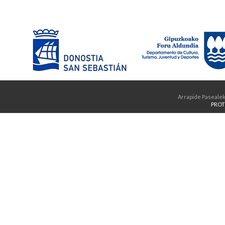
Arrapide Pasealek
PROT