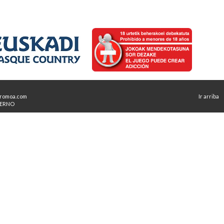
romoa.com
Ir arriba
TERNO