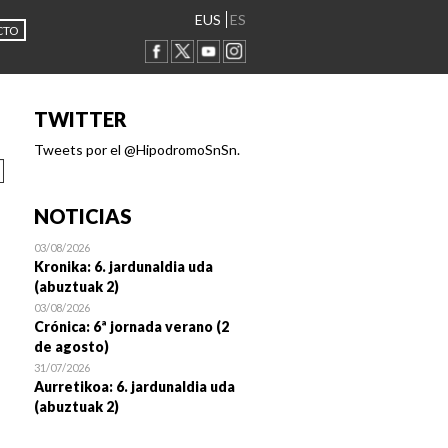
EUS
ES
CTO
TWITTER
Tweets por el @HipodromoSnSn.
NOTICIAS
03/08/2026
Kronika: 6. jardunaldia uda
(abuztuak 2)
03/08/2026
Crónica: 6ª jornada verano (2
de agosto)
31/07/2026
Aurretikoa: 6. jardunaldia uda
(abuztuak 2)