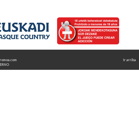
romoa.com
Ir arriba
TERNO