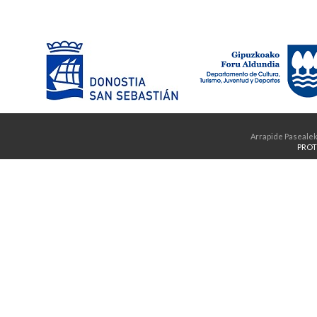
Arrapide Pasealek
PROT