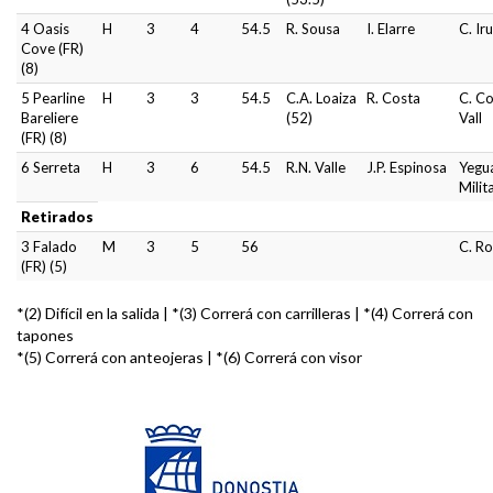
4 Oasis
H
3
4
54.5
R. Sousa
I. Elarre
C. Ir
Cove (FR)
(8)
5 Pearline
H
3
3
54.5
C.A. Loaiza
R. Costa
C. Co
Bareliere
(52)
Vall
(FR) (8)
6 Serreta
H
3
6
54.5
R.N. Valle
J.P. Espinosa
Yegu
Milit
Retirados
3 Falado
M
3
5
56
C. R
(FR) (5)
*(2) Difícil en la salida | *(3) Correrá con carrilleras | *(4) Correrá con
tapones
*(5) Correrá con anteojeras | *(6) Correrá con visor