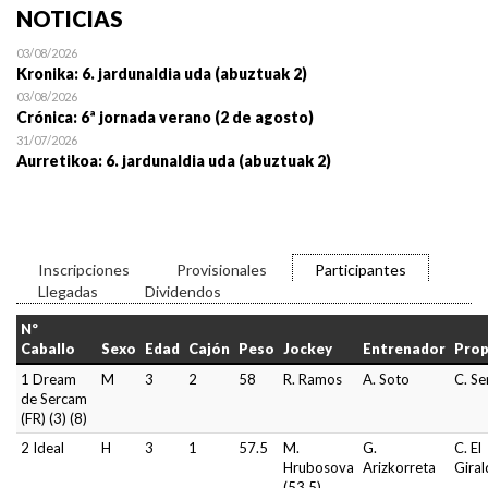
NOTICIAS
03/08/2026
Kronika: 6. jardunaldia uda (abuztuak 2)
03/08/2026
Crónica: 6ª jornada verano (2 de agosto)
31/07/2026
Aurretikoa: 6. jardunaldia uda (abuztuak 2)
Inscripciones
Provisionales
Participantes
Llegadas
Dividendos
Nº
Caballo
Sexo
Edad
Cajón
Peso
Jockey
Entrenador
Prop
1 Dream
M
3
2
58
R. Ramos
A. Soto
C. S
de Sercam
(FR) (3) (8)
2 Ideal
H
3
1
57.5
M.
G.
C. El
Hrubosova
Arizkorreta
Giral
(53.5)