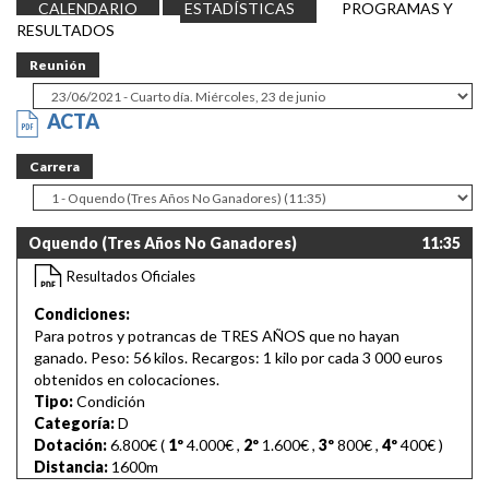
CALENDARIO
ESTADÍSTICAS
PROGRAMAS Y
RESULTADOS
Reunión
ACTA
Carrera
Oquendo (Tres Años No Ganadores)
11:35
Resultados Oficiales
Condiciones:
Para potros y potrancas de TRES AÑOS que no hayan
ganado. Peso: 56 kilos. Recargos: 1 kilo por cada 3 000 euros
obtenidos en colocaciones.
Tipo:
Condición
Categoría:
D
Dotación:
6.800€ (
1º
4.000€
,
2º
1.600€
,
3º
800€
,
4º
400€
)
Distancia:
1600m