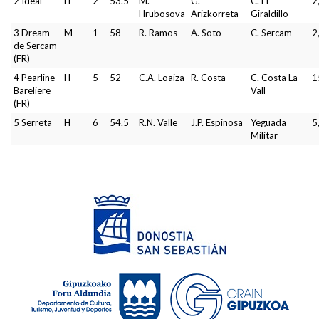
2 Ideal
H
2
53.5
M.
G.
C. El
2
Hrubosova
Arizkorreta
Giraldillo
3 Dream
M
1
58
R. Ramos
A. Soto
C. Sercam
2
de Sercam
(FR)
4 Pearline
H
5
52
C.A. Loaiza
R. Costa
C. Costa La
1
Bareliere
Vall
(FR)
5 Serreta
H
6
54.5
R.N. Valle
J.P. Espinosa
Yeguada
5
Militar