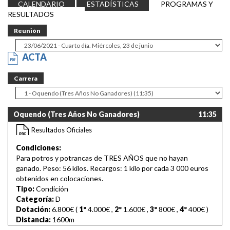
CALENDARIO
ESTADÍSTICAS
PROGRAMAS Y
RESULTADOS
Reunión
ACTA
Carrera
Oquendo (Tres Años No Ganadores)
11:35
Resultados Oficiales
Condiciones:
Para potros y potrancas de TRES AÑOS que no hayan
ganado. Peso: 56 kilos. Recargos: 1 kilo por cada 3 000 euros
obtenidos en colocaciones.
Tipo:
Condición
Categoría:
D
Dotación:
6.800€ (
1º
4.000€
,
2º
1.600€
,
3º
800€
,
4º
400€
)
Distancia:
1600m