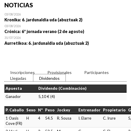
NOTICIAS
03/08/2026
Kronika: 6. jardunaldia uda (abuztuak 2)
03/08/2026
Crónica: 6ª jornada verano (2 de agosto)
31/07/2026
Aurretikoa: 6. jardunaldia uda (abuztuak 2)
Inscripciones
Provisionales
Participantes
Llegadas
Dividendos
Apuesta
Dividendo (Combinación)
Ganador
5,10 € (4)
P. Caballo
Sexo
Nº
Peso
Jockey
Entrenador
Propietario
G
1 Oasis
H
4
54.5
R. Sousa
I. Elarre
C. Irure
5
Cove (FR)