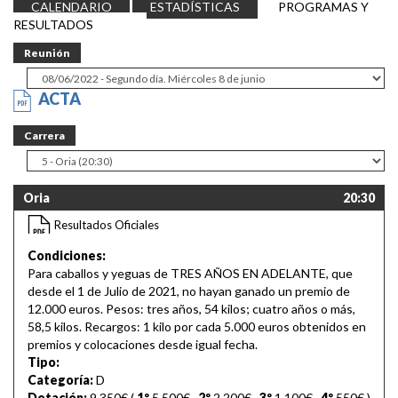
CALENDARIO
ESTADÍSTICAS
PROGRAMAS Y
RESULTADOS
Reunión
ACTA
Carrera
Oria
20:30
Resultados Oficiales
Condiciones:
Para caballos y yeguas de TRES AÑOS EN ADELANTE, que
desde el 1 de Julio de 2021, no hayan ganado un premio de
12.000 euros. Pesos: tres años, 54 kilos; cuatro años o más,
58,5 kilos. Recargos: 1 kilo por cada 5.000 euros obtenidos en
premios y colocaciones desde igual fecha.
Tipo:
Categoría:
D
Dotación:
9.350€ (
1º
5.500€
,
2º
2.200€
,
3º
1.100€
,
4º
550€
)