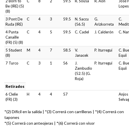
2 Born to
C
8
2
59.5
R. Sousa
R. Aon
José P
Be (IRE) (5)
Lopes
(8)
3 Pont De
C
4
3
59.5
N. Saccu
G.
C.
Ruda (IRE)
(56.5)
Arizkorreta
Medit
4 Punta
C
4
5
59.5
C. Cadel
J. Calderón
C. Na
Canaille
(FR) (5) (8)
5 Student
M
4
7
58.5
V.
P. Iturregui
C. Bue
(8)
Janacek
Equii
7 Turco
C
3
1
56
J.
P. Iturregui
C. Bue
Zambudio
Equii
(52.5) (G.
Roja)
Retirados
6 Clelie
H
4
4
57
Anjos
(FR) (3)
Selva
*(2) Difícil en la salida | *(3) Correrá con carrilleras | *(4) Correrá con
tapones
*(5) Correrá con anteojeras | *(6) Correrá con visor