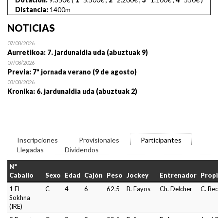
Distancia:
1400m
NOTICIAS
07/08/2026
Aurretikoa: 7. jardunaldia uda (abuztuak 9)
07/08/2026
Previa: 7ª jornada verano (9 de agosto)
03/08/2026
Kronika: 6. jardunaldia uda (abuztuak 2)
Inscripciones
Provisionales
Participantes
Llegadas
Dividendos
Nº
Caballo
Sexo
Edad
Cajón
Peso
Jockey
Entrenador
Propi
1 El
C
4
6
62.5
B. Fayos
Ch. Delcher
C. Be
Sokhna
(IRE)