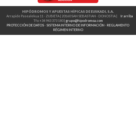
HIPÓDROMOS Y APUESTAS HÍPICAS DE EUSKADI, S.A.
Arrapide Pasealekua 11 - ZUBIETA | 20160 SAN SEBASTIAN - DONOSTIA |
Ir arriba
Tfo:+34 943 373 180 |
grupo@hipodromoa.com
PROTECCIÓN DE DATOS
-
SISTEMA INTERNO DE INFORMACIÓN
-
REGLAMENTO
RÉGIMEN INTERNO