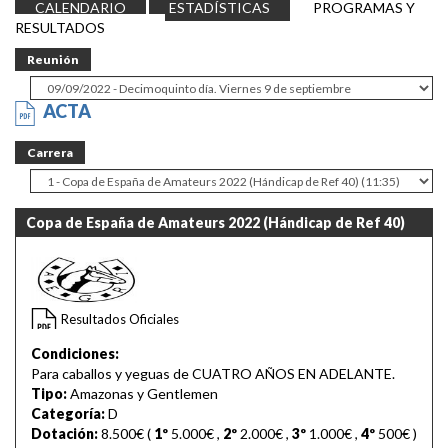
CALENDARIO
ESTADÍSTICAS
PROGRAMAS Y
RESULTADOS
Reunión
ACTA
Carrera
Copa de España de Amateurs 2022 (Hándicap de Ref 40)
11:35
Resultados Oficiales
Condiciones:
Para caballos y yeguas de CUATRO AÑOS EN ADELANTE.
Tipo:
Amazonas y Gentlemen
Categoría:
D
Dotación:
8.500€ (
1º
5.000€
,
2º
2.000€
,
3º
1.000€
,
4º
500€
)