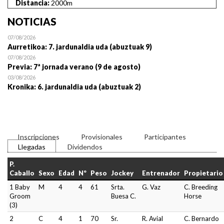
Distancia:
2000m
NOTICIAS
07/08/2026
Aurretikoa: 7. jardunaldia uda (abuztuak 9)
07/08/2026
Previa: 7ª jornada verano (9 de agosto)
03/08/2026
Kronika: 6. jardunaldia uda (abuztuak 2)
Inscripciones
Provisionales
Participantes
Llegadas
Dividendos
P.
Caballo
Sexo
Edad
Nº
Peso
Jockey
Entrenador
Propietario
1 Baby
M
4
4
61
Srta.
G. Vaz
C. Breeding
Groom
Buesa C.
Horse
(3)
2
C
4
1
70
Sr.
R. Avial
C. Bernardo