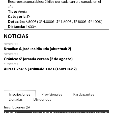
Recargos acumulables: 2 kilos por cada carrera ganada en el
año
Tipo:
Venta
Categoría:
D
Dotación:
6.800€ (
1º
4.000€
,
2º
1.600€
,
3º
800€
,
4º
400€
)
Distancia:
1600m
NOTICIAS
03/08/2026
Kronika: 6. jardunaldia uda (abuztuak 2)
03/08/2026
Crónica: 6ª jornada verano (2 de agosto)
31/07/2026
Aurretikoa: 6. jardunaldia uda (abuztuak 2)
Inscripciones
Provisionales
Participantes
Llegadas
Dividendos
Inscripciones (6)