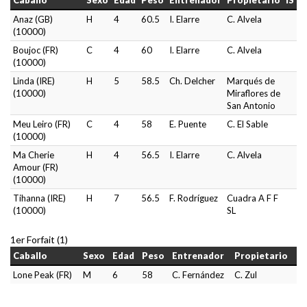
Caballo
Sexo
Edad
Peso
Entrenador
Propietario
IS
Anaz (GB)
H
4
60.5
I. Elarre
C. Alvela
(10000)
Boujoc (FR)
C
4
60
I. Elarre
C. Alvela
(10000)
Linda (IRE)
H
5
58.5
Ch. Delcher
Marqués de
(10000)
Miraflores de
San Antonio
Meu Leiro (FR)
C
4
58
E. Puente
C. El Sable
(10000)
Ma Cherie
H
4
56.5
I. Elarre
C. Alvela
Amour (FR)
(10000)
Tihanna (IRE)
H
7
56.5
F. Rodríguez
Cuadra A F F
(10000)
SL
1er Forfait (1)
Caballo
Sexo
Edad
Peso
Entrenador
Propietario
Lone Peak (FR)
M
6
58
C. Fernández
C. Zul