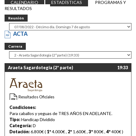
CALENDARIO
ESTADÍSTICAS
PROGRAMAS Y
RESULTADOS
Reunión
ACTA
Carrera
Araeta Sagardotegia (2ª parte)
19:33
Resultados Oficiales
Condiciones:
Para caballos y yeguas de TRES AÑOS EN ADELANTE.
Tipo:
Handicap Dividido
Categoría:
D
Dotación:
6.800€ (
1º
4.000€
,
2º
1.600€
,
3º
800€
,
4º
400€
)