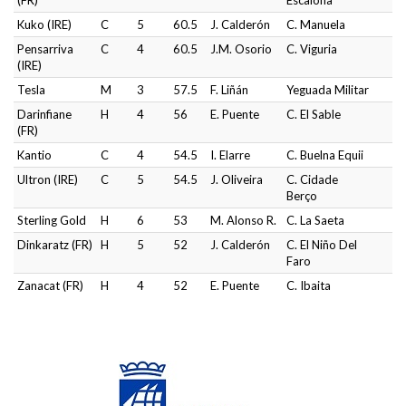
(FR)
Escalona
Kuko (IRE)
C
5
60.5
J. Calderón
C. Manuela
Pensarriva
C
4
60.5
J.M. Osorio
C. Viguria
(IRE)
Tesla
M
3
57.5
F. Liñán
Yeguada Militar
Darinfiane
H
4
56
E. Puente
C. El Sable
(FR)
Kantio
C
4
54.5
I. Elarre
C. Buelna Equii
Ultron (IRE)
C
5
54.5
J. Oliveira
C. Cidade
Berço
Sterling Gold
H
6
53
M. Alonso R.
C. La Saeta
Dinkaratz (FR)
H
5
52
J. Calderón
C. El Niño Del
Faro
Zanacat (FR)
H
4
52
E. Puente
C. Ibaita