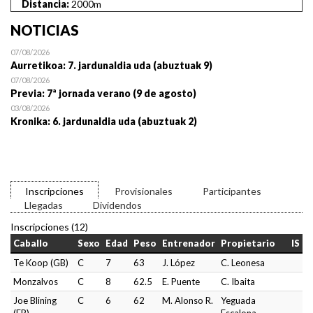
Distancia:
2000m
NOTICIAS
07/08/2026
Aurretikoa: 7. jardunaldia uda (abuztuak 9)
07/08/2026
Previa: 7ª jornada verano (9 de agosto)
03/08/2026
Kronika: 6. jardunaldia uda (abuztuak 2)
Inscripciones
Provisionales
Participantes
Llegadas
Dividendos
Inscripciones (12)
Caballo
Sexo
Edad
Peso
Entrenador
Propietario
IS
Te Koop (GB)
C
7
63
J. López
C. Leonesa
Monzalvos
C
8
62.5
E. Puente
C. Ibaita
Joe Blining
C
6
62
M. Alonso R.
Yeguada