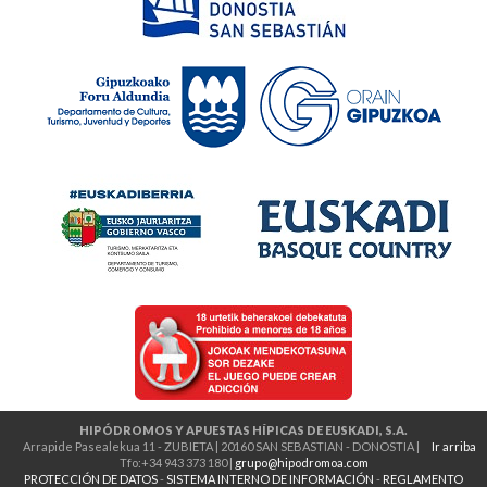
HIPÓDROMOS Y APUESTAS HÍPICAS DE EUSKADI, S.A.
Arrapide Pasealekua 11 - ZUBIETA | 20160 SAN SEBASTIAN - DONOSTIA |
Ir arriba
Tfo:+34 943 373 180 |
grupo@hipodromoa.com
PROTECCIÓN DE DATOS
-
SISTEMA INTERNO DE INFORMACIÓN
-
REGLAMENTO