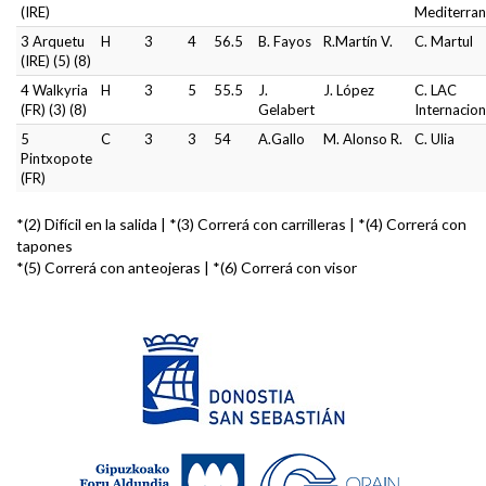
(IRE)
Mediterra
3 Arquetu
H
3
4
56.5
B. Fayos
R.Martín V.
C. Martul
(IRE) (5) (8)
4 Walkyria
H
3
5
55.5
J.
J. López
C. LAC
(FR) (3) (8)
Gelabert
Internacion
5
C
3
3
54
A.Gallo
M. Alonso R.
C. Ulia
Pintxopote
(FR)
*(2) Difícil en la salida | *(3) Correrá con carrilleras | *(4) Correrá con
tapones
*(5) Correrá con anteojeras | *(6) Correrá con visor