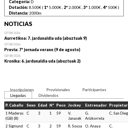
Categoría:
D
Dotación:
8.500€ (
1º
5.000€
,
2º
2.000€
,
3º
1.000€
,
4º
500€
)
Distancia:
2000m
NOTICIAS
07/08/2026
Aurretikoa: 7. jardunaldia uda (abuztuak 9)
07/08/2026
Previa: 7ª jornada verano (9 de agosto)
03/08/2026
Kronika: 6. jardunaldia uda (abuztuak 2)
Inscripciones
Provisionales
Participantes
Llegadas
Dividendos
P. Caballo
Sexo
Edad
Nº
Peso
Jockey
Entrenador
Propietar
1 Maderas
C
3
1
59
V.
G.
C. San Die
(GB) (8)
Janacek
Arizkorreta
2 Sigmund
C
3
2
59
R. Sousa
O. Anaya
C.