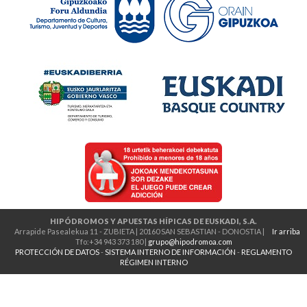
HIPÓDROMOS Y APUESTAS HÍPICAS DE EUSKADI, S.A.
Arrapide Pasealekua 11 - ZUBIETA | 20160 SAN SEBASTIAN - DONOSTIA |
Ir arriba
Tfo:+34 943 373 180 |
grupo@hipodromoa.com
PROTECCIÓN DE DATOS
-
SISTEMA INTERNO DE INFORMACIÓN
-
REGLAMENTO
RÉGIMEN INTERNO