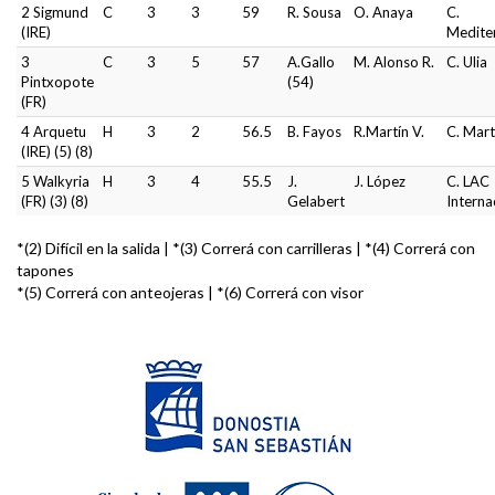
2 Sigmund
C
3
3
59
R. Sousa
O. Anaya
C.
(IRE)
Medite
3
C
3
5
57
A.Gallo
M. Alonso R.
C. Ulia
Pintxopote
(54)
(FR)
4 Arquetu
H
3
2
56.5
B. Fayos
R.Martín V.
C. Mart
(IRE) (5) (8)
5 Walkyria
H
3
4
55.5
J.
J. López
C. LAC
(FR) (3) (8)
Gelabert
Interna
*(2) Difícil en la salida | *(3) Correrá con carrilleras | *(4) Correrá con
tapones
*(5) Correrá con anteojeras | *(6) Correrá con visor