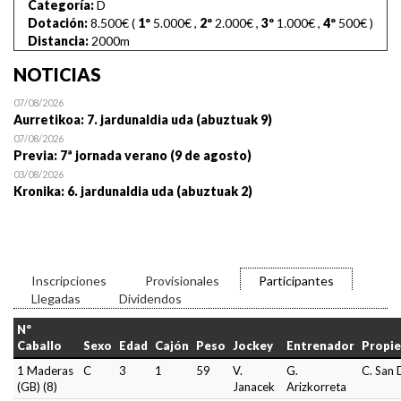
Categoría:
D
Dotación:
8.500€ (
1º
5.000€
,
2º
2.000€
,
3º
1.000€
,
4º
500€
)
Distancia:
2000m
NOTICIAS
07/08/2026
Aurretikoa: 7. jardunaldia uda (abuztuak 9)
07/08/2026
Previa: 7ª jornada verano (9 de agosto)
03/08/2026
Kronika: 6. jardunaldia uda (abuztuak 2)
Inscripciones
Provisionales
Participantes
Llegadas
Dividendos
Nº
Caballo
Sexo
Edad
Cajón
Peso
Jockey
Entrenador
Propie
1 Maderas
C
3
1
59
V.
G.
C. San 
(GB) (8)
Janacek
Arizkorreta