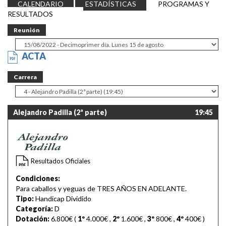
CALENDARIO
ESTADÍSTICAS
PROGRAMAS Y
RESULTADOS
Reunión
ACTA
Carrera
Alejandro Padilla (2ª parte)
19:45
Resultados Oficiales
Condiciones:
Para caballos y yeguas de TRES AÑOS EN ADELANTE.
Tipo:
Handicap Dividido
Categoría:
D
Dotación:
6.800€ (
1º
4.000€
,
2º
1.600€
,
3º
800€
,
4º
400€
)