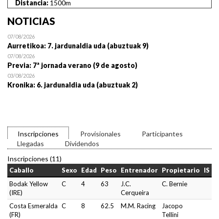
Distancia:
1500m
NOTICIAS
07/08/2026
Aurretikoa: 7. jardunaldia uda (abuztuak 9)
07/08/2026
Previa: 7ª jornada verano (9 de agosto)
03/08/2026
Kronika: 6. jardunaldia uda (abuztuak 2)
Inscripciones
Provisionales
Participantes
Llegadas
Dividendos
Inscripciones (11)
Caballo
Sexo
Edad
Peso
Entrenador
Propietario
IS
Bodak Yellow
C
4
63
J.C.
C. Bernie
(IRE)
Cerqueira
Costa Esmeralda
C
8
62.5
M.M. Racing
Jacopo
(FR)
Tellini