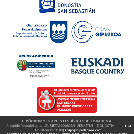
HIPÓDROMOS Y APUESTAS HÍPICAS DE EUSKADI, S.A.
Arrapide Pasealekua 11 - ZUBIETA | 20160 SAN SEBASTIAN - DONOSTIA |
Ir arriba
Tfo:+34 943 373 180 |
grupo@hipodromoa.com