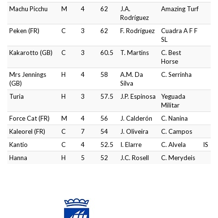
Machu Picchu
M
4
62
J.A.
Amazing Turf
Rodríguez
Peken (FR)
C
3
62
F. Rodríguez
Cuadra A F F
SL
Kakarotto (GB)
C
3
60.5
T. Martins
C. Best
Horse
Mrs Jennings
H
4
58
A.M. Da
C. Serrinha
(GB)
Silva
Turia
H
3
57.5
J.P. Espinosa
Yeguada
Militar
Force Cat (FR)
M
4
56
J. Calderón
C. Nanina
Kaleorel (FR)
C
7
54
J. Oliveira
C. Campos
Kantio
C
4
52.5
I. Elarre
C. Alvela
IS
Hanna
H
5
52
J.C. Rosell
C. Merydeis