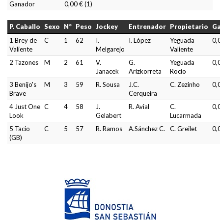
Ganador
0,00 € (1)
P. Caballo
Sexo
Nº
Peso
Jockey
Entrenador
Propietario
G
1 Brey de
C
1
62
I.
I. López
Yeguada
0,
Valiente
Melgarejo
Valiente
2 Tazones
M
2
61
V.
G.
Yeguada
0,
Janacek
Arizkorreta
Rocío
3 Benijo's
M
3
59
R. Sousa
J.C.
C. Zezinho
0,
Brave
Cerqueira
4 Just One
C
4
58
J.
R. Avial
C.
0,
Look
Gelabert
Lucarmada
5 Tacio
C
5
57
R. Ramos
A.Sánchez C.
C. Greilet
0,
(GB)