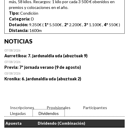
más, 58 kilos. Recargos: 1 kilo por cada 3 500 € obenidos en
premios y colocaciones en el año.
Tipo:
Condición
Categoría:
D
Dotación:
9.350€ (
1º
5.500€
,
2º
2.200€
,
3º
1.100€
,
4º
550€
)
Distancia:
1600m
NOTICIAS
07/08/2026
Aurretikoa: 7. jardunaldia uda (abuztuak 9)
07/08/2026
Previa: 7ª jornada verano (9 de agosto)
03/08/2026
Kronika: 6. jardunaldia uda (abuztuak 2)
Inscripciones
Provisionales
Participantes
Llegadas
Dividendos
Apuesta
Dividendo (Combinación)