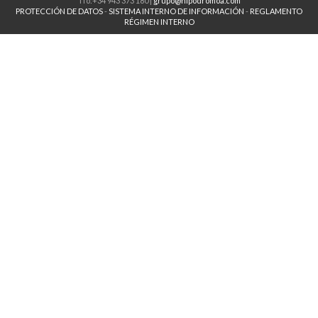
Tfo:+34 943 373 180 |
grupo@hipodromoa.com
PROTECCIÓN DE DATOS
-
SISTEMA INTERNO DE INFORMACIÓN
-
REGLAMENTO
RÉGIMEN INTERNO