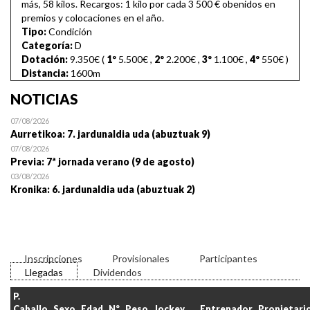
más, 58 kilos. Recargos: 1 kilo por cada 3 500 € obenidos en
premios y colocaciones en el año.
Tipo:
Condición
Categoría:
D
Dotación:
9.350€ (
1º
5.500€
,
2º
2.200€
,
3º
1.100€
,
4º
550€
)
Distancia:
1600m
NOTICIAS
07/08/2026
Aurretikoa: 7. jardunaldia uda (abuztuak 9)
07/08/2026
Previa: 7ª jornada verano (9 de agosto)
03/08/2026
Kronika: 6. jardunaldia uda (abuztuak 2)
Inscripciones
Provisionales
Participantes
Llegadas
Dividendos
P.
Caballo
Sexo
Edad
Nº
Peso
Jockey
Entrenador
Propietari