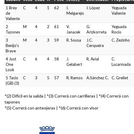
1 Brey
C
4
1
62
I.
I. López
Yeguada
de
Melgarejo
Valiente
Valiente
2
M
4
2
61
V.
G.
Yeguada
Tazones
Janacek
Arizkorreta
Rocío
3
M
4
3
59
R. Sousa
J.C.
C. Zezinho
Benijo's
Cerqueira
Brave
4 Just
C
6
4
58
J.
R. Avial
C.
One
Gelabert
Lucarmada
Look
5 Tacio
C
3
5
57
R. Ramos
A.Sánchez C.
C. Greilet
(GB) (3)
*(2) Difícil en la salida | *(3) Correrá con carrilleras | *(4) Correrá con
tapones
*(5) Correrá con anteojeras | *(6) Correrá con visor