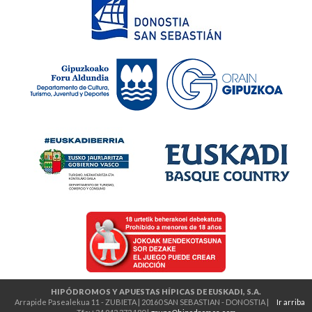
HIPÓDROMOS Y APUESTAS HÍPICAS DE EUSKADI, S.A.
Arrapide Pasealekua 11 - ZUBIETA | 20160 SAN SEBASTIAN - DONOSTIA |
Ir arriba