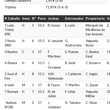
Gemela Ganadora
1,90 € (5-6)
Tripleta
71,90 € (5-6-3)
P. Caballo
Sexo
Nº
Peso
Jockey
Entrenador
Propietario
G
1 Lady
H
5
55.5
R. Sousa
E. León
Marqués de
2,
Trinity
Miraflores de
(FR)
San Antonio
2 Navia
H
6
55.5
V. Janacek
G.
Yeguada
2,
(IRE)
Arizkorreta
Rocío
3 Rumbo
C
3
57
F.
E. Puente
C. Buelna
1
Martínez
Equii
4 Alaska
H
4
55.5
J.
R. Avial
C. Kotarro
8,
Grosjean
5 Soul of
H
8
55.5
V.M.
J. Calderón
C. Inguis
1
Fire
Valenzuela
6 Izem
M
1
57
B. Fayos
T. Martins
C. Zayan
5,
7 Romani
H
7
55.5
N. de
F. Liñán
Yeguada
3
Julián
Militar
Nathan
M
2
57
J.
D. Teixeira
C. Silver
1
(POR)
Gelabert