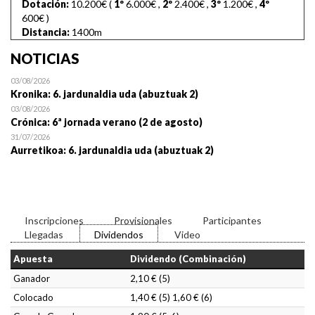
Dotación:
10.200€ (
1º
6.000€
,
2º
2.400€
,
3º
1.200€
,
4º
600€
)
Distancia:
1400m
NOTICIAS
03/08/2026
Kronika: 6. jardunaldia uda (abuztuak 2)
03/08/2026
Crónica: 6ª jornada verano (2 de agosto)
31/07/2026
Aurretikoa: 6. jardunaldia uda (abuztuak 2)
Inscripciones
Provisionales
Participantes
Llegadas
Dividendos
Video
Apuesta
Dividendo (Combinación)
Ganador
2,10 € (5)
Colocado
1,40 € (5) 1,60 € (6)