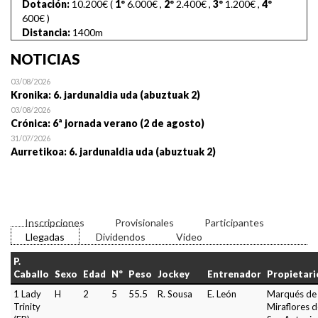
Dotación:
10.200€ (
1º
6.000€
,
2º
2.400€
,
3º
1.200€
,
4º
600€
)
Distancia:
1400m
NOTICIAS
03/08/2026
Kronika: 6. jardunaldia uda (abuztuak 2)
03/08/2026
Crónica: 6ª jornada verano (2 de agosto)
31/07/2026
Aurretikoa: 6. jardunaldia uda (abuztuak 2)
Inscripciones
Provisionales
Participantes
Llegadas
Dividendos
Video
P.
Caballo
Sexo
Edad
Nº
Peso
Jockey
Entrenador
Propietari
1 Lady
H
2
5
55.5
R. Sousa
E. León
Marqués de
Trinity
Miraflores d