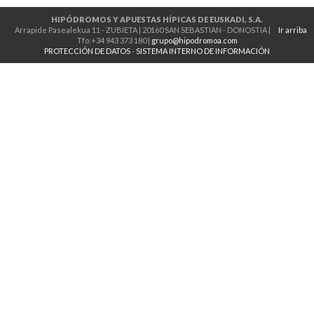
HIPÓDROMOS Y APUESTAS HÍPICAS DE EUSKADI, S.A.
Arrapide Pasealekua 11 - ZUBIETA | 20160 SAN SEBASTIAN - DONOSTIA |
Ir arriba
Tfo:+34 943 373 180 |
grupo@hipodromoa.com
PROTECCIÓN DE DATOS
-
SISTEMA INTERNO DE INFORMACIÓN