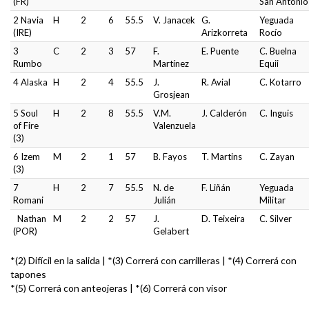
(FR)
San Antonio
2 Navia
H
2
6
55.5
V. Janacek
G.
Yeguada
(IRE)
Arizkorreta
Rocío
3
C
2
3
57
F.
E. Puente
C. Buelna
Rumbo
Martínez
Equii
4 Alaska
H
2
4
55.5
J.
R. Avial
C. Kotarro
Grosjean
5 Soul
H
2
8
55.5
V.M.
J. Calderón
C. Inguis
of Fire
Valenzuela
(3)
6 Izem
M
2
1
57
B. Fayos
T. Martins
C. Zayan
(3)
7
H
2
7
55.5
N. de
F. Liñán
Yeguada
Romani
Julián
Militar
Nathan
M
2
2
57
J.
D. Teixeira
C. Silver
(POR)
Gelabert
*(2) Difícil en la salida | *(3) Correrá con carrilleras | *(4) Correrá con
tapones
*(5) Correrá con anteojeras | *(6) Correrá con visor