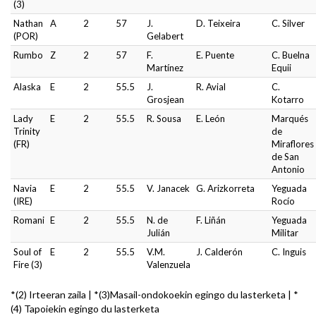
(3)
Nathan
A
2
57
J.
D. Teixeira
C. Silver
(POR)
Gelabert
Rumbo
Z
2
57
F.
E. Puente
C. Buelna
Martínez
Equii
Alaska
E
2
55.5
J.
R. Avial
C.
Grosjean
Kotarro
Lady
E
2
55.5
R. Sousa
E. León
Marqués
Trinity
de
(FR)
Miraflores
de San
Antonio
Navia
E
2
55.5
V. Janacek
G. Arizkorreta
Yeguada
(IRE)
Rocío
Romani
E
2
55.5
N. de
F. Liñán
Yeguada
Julián
Militar
Soul of
E
2
55.5
V.M.
J. Calderón
C. Inguis
Fire (3)
Valenzuela
*(2) Irteeran zaila | *(3)Masail-ondokoekin egingo du lasterketa | *
(4) Tapoiekin egingo du lasterketa