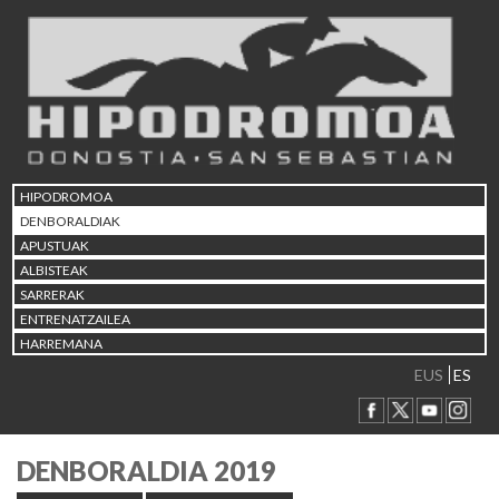
HIPODROMOA
DENBORALDIAK
APUSTUAK
ALBISTEAK
SARRERAK
ENTRENATZAILEA
HARREMANA
EUS
ES
DENBORALDIA 2019