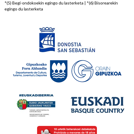
*(5) Begi-ondokoekin egingo du lasterketa | *(6) Bisorearekin
egingo du lasterketa