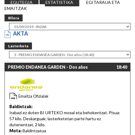
EGUTEGIA
ESTATISTIKA
EGITARAUA ETA
EMAITZAK
Bilera
AKTA
Lasterketa
PREMIO ENDANEA GARDEN - Dos años
18:40
Emaitza Ofizialak
Baldintzak:
Irabazi ez duten BI URTEKO moxal eta behokentzat. Pisua:
57 kilo. Deskarguak: lasterketetan parte hartu ez
dutenentzat, 2 kilo.
Mota:
Baldintzatua