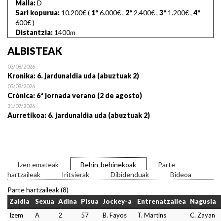
Maila:
D
Sari kopurua:
10.200€ (
1º
6.000€
,
2º
2.400€
,
3º
1.200€
,
4º
600€
)
Distantzia:
1400m
ALBISTEAK
03/08/2026
Kronika: 6. jardunaldia uda (abuztuak 2)
03/08/2026
Crónica: 6ª jornada verano (2 de agosto)
31/07/2026
Aurretikoa: 6. jardunaldia uda (abuztuak 2)
Izen emateak
Behin-behinekoak
Parte
hartzaileak
Iritsierak
Dibidenduak
Bideoa
Parte hartzaileak (8)
Zaldia
Sexua
Adina
Pisua
Jockey-a
Entrenatzailea
Nagusia
Izem
A
2
57
B. Fayos
T. Martins
C. Zayan