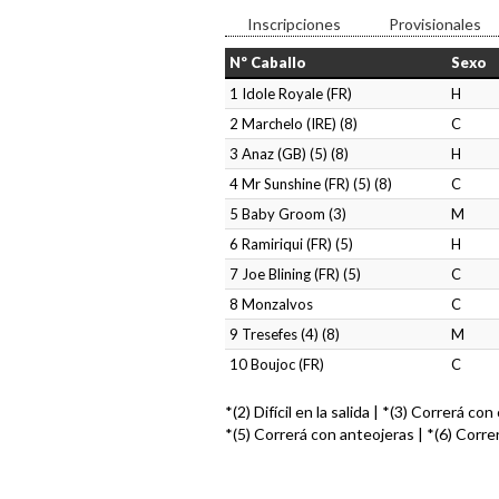
Inscripciones
Provisionales
Nº Caballo
Sexo
1 Idole Royale (FR)
H
2 Marchelo (IRE) (8)
C
3 Anaz (GB) (5) (8)
H
4 Mr Sunshine (FR) (5) (8)
C
5 Baby Groom (3)
M
6 Ramiriqui (FR) (5)
H
7 Joe Blining (FR) (5)
C
8 Monzalvos
C
9 Tresefes (4) (8)
M
10 Boujoc (FR)
C
*(2) Difícil en la salida | *(3) Correrá co
*(5) Correrá con anteojeras | *(6) Corre