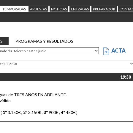
TEMPORADAS
APUESTAS
NOTICIAS
ENTRADAS
PREPARADOR
CONTA
AS
PROGRAMAS Y RESULTADOS
ACTA
19:30
yeguas de TRES AÑOS EN ADELANTE.
vidido
 (
1º
3.150€
,
2º
3.150€
,
3º
900€
,
4º
450€
)