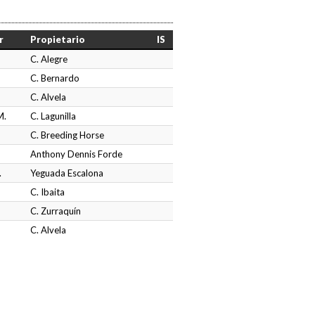
r
Propietario
IS
C. Alegre
C. Bernardo
C. Alvela
M.
C. Lagunilla
C. Breeding Horse
Anthony Dennis Forde
.
Yeguada Escalona
C. Ibaita
C. Zurraquín
C. Alvela