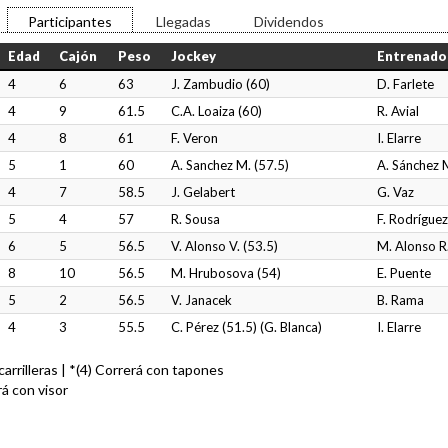
Participantes
Llegadas
Dividendos
Edad
Cajón
Peso
Jockey
Entrenado
4
6
63
J. Zambudio (60)
D. Farlete
4
9
61.5
C.A. Loaiza (60)
R. Avial
4
8
61
F. Veron
I. Elarre
5
1
60
A. Sanchez M. (57.5)
A. Sánchez 
4
7
58.5
J. Gelabert
G. Vaz
5
4
57
R. Sousa
F. Rodríguez
6
5
56.5
V. Alonso V. (53.5)
M. Alonso R
8
10
56.5
M. Hrubosova (54)
E. Puente
5
2
56.5
V. Janacek
B. Rama
4
3
55.5
C. Pérez (51.5) (G. Blanca)
I. Elarre
n carrilleras | *(4) Correrá con tapones
rá con visor