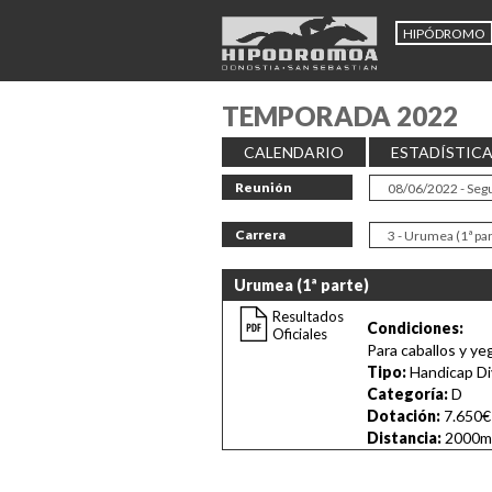
HIPÓDROMO
TEMPORADA 2022
CALENDARIO
ESTADÍSTIC
Reunión
Carrera
Urumea (1ª parte)
Resultados
Condiciones:
Oficiales
Para caballos y 
Tipo:
Handicap Di
Categoría:
D
Dotación:
7.650€
Distancia:
2000m