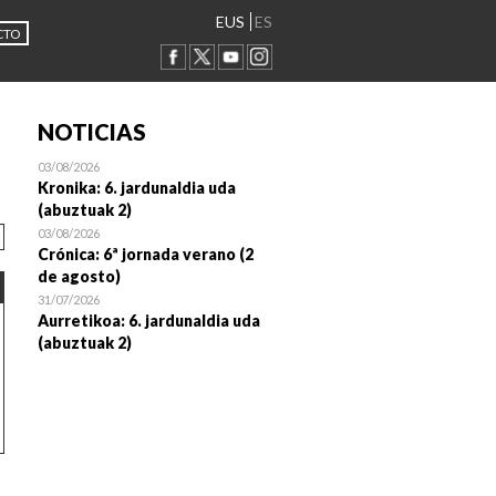
EUS
ES
CTO
NOTICIAS
03/08/2026
Kronika: 6. jardunaldia uda
(abuztuak 2)
03/08/2026
Crónica: 6ª jornada verano (2
de agosto)
31/07/2026
Aurretikoa: 6. jardunaldia uda
(abuztuak 2)