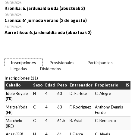
03/08/2026
Kronika: 6. jardunaldia uda (abuztuak 2)
03/08/2026
Crónica: 6ª jornada verano (2 de agosto)
31/07/2026
Aurretikoa: 6. jardunaldia uda (abuztuak 2)
Inscripciones
Provisionales
Participantes
Llegadas
Dividendos
Inscripciones (11)
Caballo
Sexo
Edad
Peso
Entrenador
Propietario
IS
Idole Royale
H
4
63
D. Farlete
C. Alegre
(FR)
Maitre Yoda
C
4
63
F. Rodríguez
Anthony Dennis
(FR)
Forde
Marchelo
C
4
61.5
R. Avial
C. Bernardo
(IRE)
Anaz (GB)
H
4
61
I. Elarre
C. Alvela