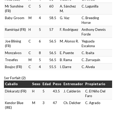
Mr Sunshine
C
5
60
A. Sánchez
C. Lagunilla
(FR)
M.
Baby Groom
M
4
58.5
G. Vaz
C. Breeding
Horse
Ramiriqui (FR)
H
5
57
F. Rodríguez
Anthony Dennis
Forde
Joe Blining
C
6
56.5
M. Alonso R.
Yeguada
(FR)
Escalona
Monzalvos
C
8
56.5
E. Puente
C. Ibaita
Tresefes
M
5
56.5
B. Rama
C. Zurraquín
Boujoc (FR)
C
4
55.5
I. Elarre
C. Alvela
1er Forfait (2)
Caballo
Sexo
Edad
Peso
Entrenador
Propietario
Dinkaratz (FR)
H
5
43.5
J. Calderón
C. El Niño Del
Faro
Kendor Blue
M
3
47
Ch. Delcher
C. Agrado
(IRE)