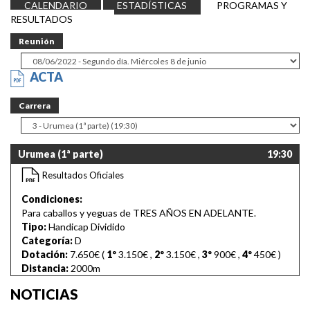
CALENDARIO
ESTADÍSTICAS
PROGRAMAS Y
RESULTADOS
Reunión
ACTA
Carrera
Urumea (1ª parte)
19:30
Resultados Oficiales
Condiciones:
Para caballos y yeguas de TRES AÑOS EN ADELANTE.
Tipo:
Handicap Dividido
Categoría:
D
Dotación:
7.650€ (
1º
3.150€
,
2º
3.150€
,
3º
900€
,
4º
450€
)
Distancia:
2000m
NOTICIAS