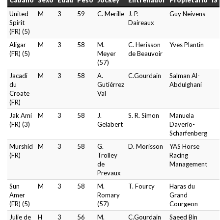
Caballo
Sexo
Edad
Peso
Jockey
Entrenador
Propietario
IS
United
M
3
59
C. Merille
J. P.
Guy Neivens
Spirit
Daireaux
(FR) (5)
Aligar
M
3
58
M.
C. Herisson
Yves Plantin
(FR) (5)
Meyer
de Beauvoir
(57)
Jacadi
M
3
58
A.
C.Gourdain
Salman Al-
du
Gutiérrez
Abdulghani
Croate
Val
(FR)
Jak Ami
M
3
58
J.
S. R. Simon
Manuela
(FR) (3)
Gelabert
Daverio-
Scharfenberg
Murshid
M
3
58
G.
D. Morisson
YAS Horse
(FR)
Trolley
Racing
de
Management
Prevaux
Sun
M
3
58
M.
T. Fourcy
Haras du
Amer
Romary
Grand
(FR) (5)
(57)
Courgeon
Julie de
H
3
56
M.
C.Gourdain
Saeed Bin