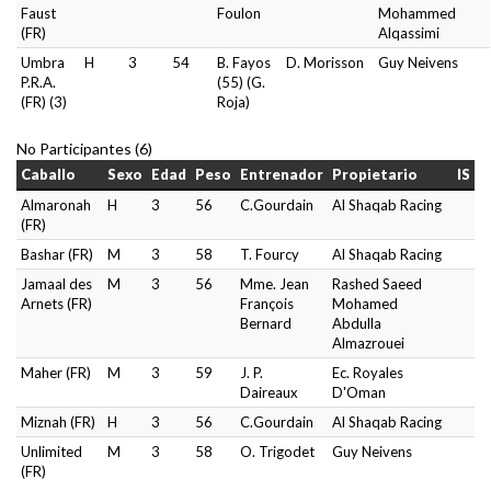
Faust
Foulon
Mohammed
(FR)
Alqassimi
Umbra
H
3
54
B. Fayos
D. Morisson
Guy Neivens
P.R.A.
(55) (G.
(FR) (3)
Roja)
No Participantes (6)
Caballo
Sexo
Edad
Peso
Entrenador
Propietario
IS
Almaronah
H
3
56
C.Gourdain
Al Shaqab Racing
(FR)
Bashar (FR)
M
3
58
T. Fourcy
Al Shaqab Racing
Jamaal des
M
3
56
Mme. Jean
Rashed Saeed
Arnets (FR)
François
Mohamed
Bernard
Abdulla
Almazrouei
Maher (FR)
M
3
59
J. P.
Ec. Royales
Daireaux
D'Oman
Miznah (FR)
H
3
56
C.Gourdain
Al Shaqab Racing
Unlimited
M
3
58
O. Trigodet
Guy Neivens
(FR)