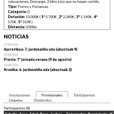
colocaciones. Descargo: 2 kilos a los que no hayan corrido.
Tipo:
Potros y Potrancas
Categoría:
D
Dotación:
10.000€ (
1º
5.700€
,
2º
2.280€
,
3º
1.140€
,
4º
570€
,
5º
310€
)
Distancia:
2000m
NOTICIAS
07/08/2026
Aurretikoa: 7. jardunaldia uda (abuztuak 9)
07/08/2026
Previa: 7ª jornada verano (9 de agosto)
03/08/2026
Kronika: 6. jardunaldia uda (abuztuak 2)
Inscripciones
Provisionales
Participantes
Llegadas
Dividendos
Participantes (8)