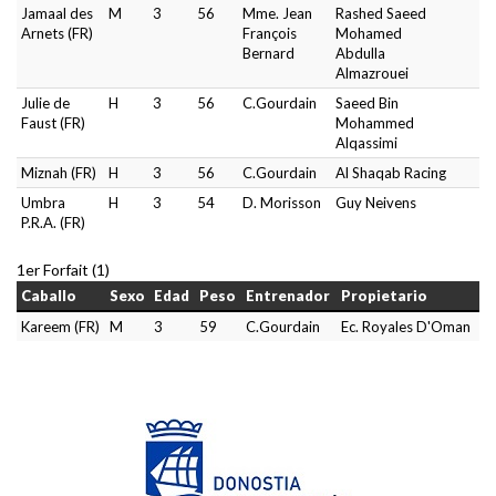
Jamaal des
M
3
56
Mme. Jean
Rashed Saeed
Arnets (FR)
François
Mohamed
Bernard
Abdulla
Almazrouei
Julie de
H
3
56
C.Gourdain
Saeed Bin
Faust (FR)
Mohammed
Alqassimi
Miznah (FR)
H
3
56
C.Gourdain
Al Shaqab Racing
Umbra
H
3
54
D. Morisson
Guy Neivens
P.R.A. (FR)
1er Forfait (1)
Caballo
Sexo
Edad
Peso
Entrenador
Propietario
Kareem (FR)
M
3
59
C.Gourdain
Ec. Royales D'Oman