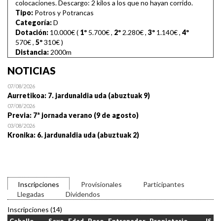
colocaciones. Descargo: 2 kilos a los que no hayan corrido.
Tipo:
Potros y Potrancas
Categoría:
D
Dotación:
10.000€ (
1º
5.700€
,
2º
2.280€
,
3º
1.140€
,
4º
570€
,
5º
310€
)
Distancia:
2000m
NOTICIAS
07/08/2026
Aurretikoa: 7. jardunaldia uda (abuztuak 9)
07/08/2026
Previa: 7ª jornada verano (9 de agosto)
03/08/2026
Kronika: 6. jardunaldia uda (abuztuak 2)
Inscripciones
Provisionales
Participantes
Llegadas
Dividendos
Inscripciones (14)