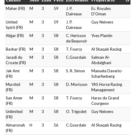
Caballo
Sexo
Edad
Peso
Entrenador
Propietario
IS
Maher (FR)
M
3
59
J. P.
Ec. Royales
Daireaux
D'Oman
United
M
3
59
J. P.
Guy Neivens
Spirit (FR)
Daireaux
Aligar (FR)
M
3
58
C. Herisson
Yves Plantin
de Beauvoir
Bashar (FR)
M
3
58
T. Fourcy
Al Shaqab Racing
Jacadi du
M
3
58
C.Gourdain
Salman Al-
Croate (FR)
Abdulghani
Jak Ami
M
3
58
S. R. Simon
Manuela Daverio-
(FR)
Scharfenberg
Murshid
M
3
58
D. Morisson
YAS Horse Racing
(FR)
Management
Sun Amer
M
3
58
T. Fourcy
Haras du Grand
(FR)
Courgeon
Unlimited
M
3
58
O. Trigodet
Guy Neivens
(FR)
Almaronah
H
3
56
C.Gourdain
Al Shaqab Racing
(FR)